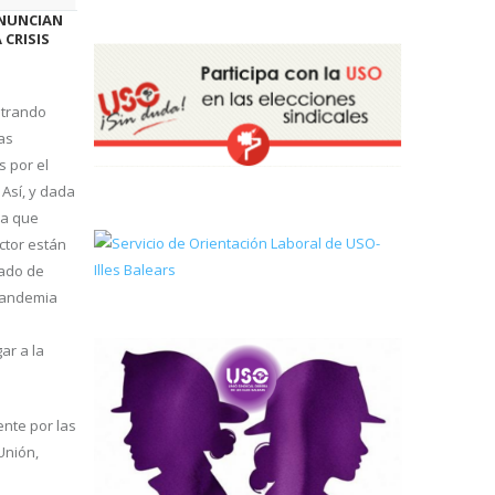
ENUNCIAN
 CRISIS
strando
as
 por el
 Así, y dada
ja que
ctor están
ado de
 pandemia
ar a la
nte por las
Unión,