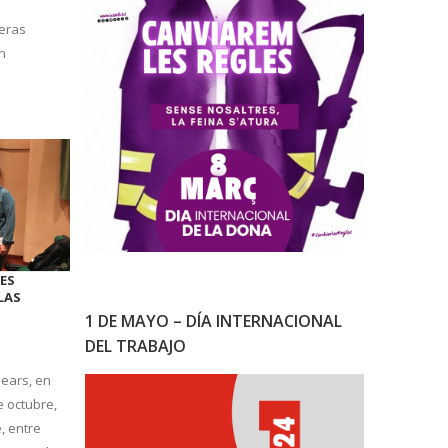
ceras
n
ES
LAS
1 DE MAYO – DÍA INTERNACIONAL
DEL TRABAJO
lears, en
e octubre,
, entre