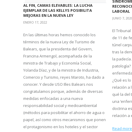
SÍNDROME
AL FIN, CAMAS ELEVABLES: LA LUCHA
RECONOC
EJEMPLAR DE LAS KELLYS POSIBILITA
LABORAL
MEJORAS EN LA NUEVA LEY
JUNIO 7, 202
ENERO 17, 2022
El Tribuna
En las últimas horas hemos conocido los
de 11 de f
términos de la nueva Ley de Turismo de
túnel carp
Balears, que la presidenta del Govern,
tras la de
Francina Armengol, acompañada de la
la padecía
ministra de Trabajo y Economía Social,
patología?
Yolanda Díaz, y de la ministra de Industria,
enfermedad
Comercio y Turismo, reyes Maroto, ha dado a
¿Qué es lo
conocer. Y desde USO Illes Balears nos
relación a
congratulamos porque, además de diversas
qué la del
medidas enfocadas a una nueva
una ‘enfer
responsabilidad social y medioambiental
doctrina e
(métodos para posibilitar el ahorro de agua o
relación a 
papel, así como otros mecanismos que ponen
el protagonismo en los hoteles y el sector
Read mor