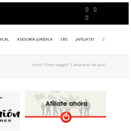
DICAL
ASESORÍA JURÍDICA
CRS
¡AFÍLIATE!
Inicio
/
Posts tagged "Camareras de piso"