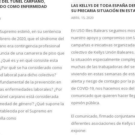
 DEL TÚNEL CARPIANO,
LAS KELLYS DE TODA ESPAÑA D
IDO COMO ENFERMEDAD
SU PRECARIA SITUACIÓN EN ESTA
ABRIL 15, 2020
0
En USO Illes Balears seguimos mo
l Supremo estimó, en su sentencia
nuestro apoyo y compromiso con l
ebrero de 2020, que el síndrome del
campañas e iniciativas organizadas
iano era contingencia profesional
colectivo de Kellys Unión Baleares.
nuncia de una camarera de piso que
la situación especialmente comple
. ¿Qué es y en qué consiste esta
muchas de las trabajadoras del se
 ¿Por qué se ha considerado como
viviendo en estas semanas de est
 laboral para dicho colectivo?
alerta y riesgo de contagio por la
 fundamental de la prevención en
de COVID-19, nos hacemos eco del
 las enfermedades laborales? ¿Por
comunicado que quieren hacer lleg
 túnel carpiano está considerada
opinión pública.
medad de género’? ¿Qué supone la
stablecida por el Supremo en
El comunicado, firmado conjuntame
ella como
diferentes asociaciones de Kellys 
expone:
e