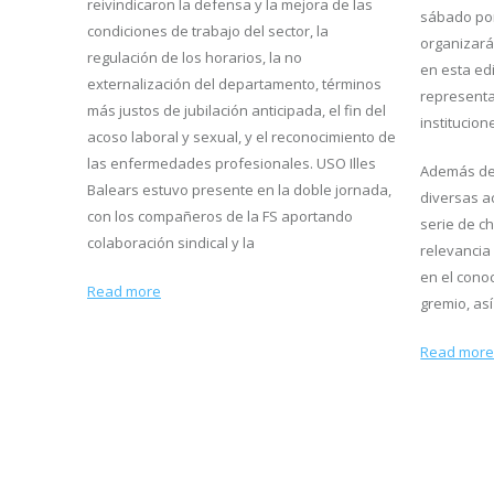
reivindicaron la defensa y la mejora de las
sábado por 
condiciones de trabajo del sector, la
organizará
regulación de los horarios, la no
en esta ed
externalización del departamento, términos
representa
más justos de jubilación anticipada, el fin del
institucion
acoso laboral y sexual, y el reconocimiento de
las enfermedades profesionales. USO Illes
Además de 
Balears estuvo presente en la doble jornada,
diversas a
con los compañeros de la FS aportando
serie de c
colaboración sindical y la
relevancia
en el cono
Read more
gremio, as
Read mor