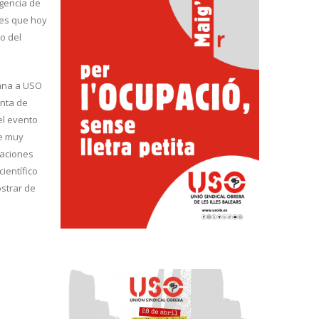
rgencia de
les que hoy
o del
ana a USO
enta de
el evento
e muy
caciones
ientífico
strar de