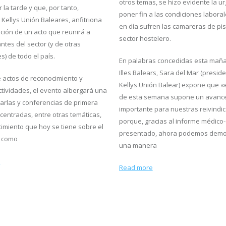
otros temas, se hizo evidente la u
la tarde y que, por tanto,
poner fin a las condiciones labora
 Kellys Unión Baleares, anfitriona
en día sufren las camareras de pis
ición de un acto que reunirá a
sector hostelero.
ntes del sector (y de otras
es) de todo el país.
En palabras concedidas esta mañ
Illes Balears, Sara del Mar (presid
actos de reconocimiento y
Kellys Unión Balear) expone que «
ctividades, el evento albergará una
de esta semana supone un avanc
harlas y conferencias de primera
importante para nuestras reivindi
 centradas, entre otras temáticas,
porque, gracias al informe médico-c
cimiento que hoy se tiene sobre el
presentado, ahora podemos demo
í como
una manera
e
Read more