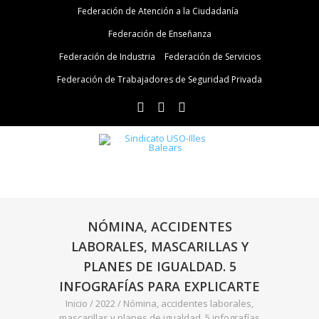
Federación de Atención a la Ciudadanía
Federación de Enseñanza
Federación de Industria
Federación de Servicios
Federación de Trabajadores de Seguridad Privada
NÓMINA, ACCIDENTES
LABORALES, MASCARILLAS Y
PLANES DE IGUALDAD. 5
INFOGRAFÍAS PARA EXPLICARTE
Inicio
/
2022
/
Nómina, accidentes laborales,
mascarillas y planes de igualdad. 5 infografías