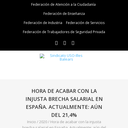
Federación de Atención a la Ciudadanía
Federación de Enseñanza
Federación de Industria
Federación de Servicios
Federación de Trabajadores de Seguridad Privada
HORA DE ACABAR CON LA
INJUSTA BRECHA SALARIAL EN
ESPAÑA. ACTUALMENTE: AÚN
DEL 21,4%
Inicio
/
2020
/
Hora de acabar con la injusta
brecha salarial en España. Actualmente: aún del