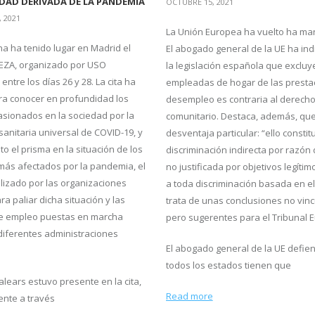
DAD DERIVADA DE LA PANDEMIA
OCTUBRE 15, 2021
 2021
La Unión Europea ha vuelto ha man
a ha tenido lugar en Madrid el
El abogado general de la UE ha in
EZA, organizado por USO
la legislación española que excluye
entre los días 26 y 28. La cita ha
empleadas de hogar de las presta
ra conocer en profundidad los
desempleo es contraria al derech
asionados en la sociedad por la
comunitario. Destaca, además, que
anitaria universal de COVID-19, y
desventaja particular: “ello consti
o el prisma en la situación de los
discriminación indirecta por razón
 más afectados por la pandemia, el
no justificada por objetivos legítim
alizado por las organizaciones
a toda discriminación basada en el
ra paliar dicha situación y las
trata de unas conclusiones no vinc
e empleo puestas en marcha
pero sugerentes para el Tribunal 
diferentes administraciones
El abogado general de la UE defie
todos los estados tienen que
alears estuvo presente en la cita,
Read more
nte a través