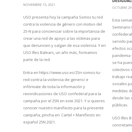
DESIGUAL
NOVIEMBRE 15, 2021
OCTUBRE 29,
USO presenta hoy la campaña Somos tu red
Esta seman
contra la violencia de género con motivo del
Seminario 
25-N para concienciar sobre la importancia de
confederal 
crear una red de apoyo a las víctimas para
servido pa
que denuncien y salgan de esa violencia. Y en
efectos oc
USO Illes Balears, un año más, formamos
pandemia s
parte de la red
se ha puest
colectivos
Entra en https://www.uso.es/25n-somos-tu-
trabajo re
red-contra-la-violencia-de-genero/ e
sociales pa
infórmate de toda la información y
medidas d
reivindicaciones de USO confederal para la
desde las 
campaña por el 25N en este 2021. Y si quieres
públicas.
conocer nuestro manifiesto para la presente
campaña, pincha en: Cartel + Manifiesto en
USO Illes B
español 25N 2021.
concretame