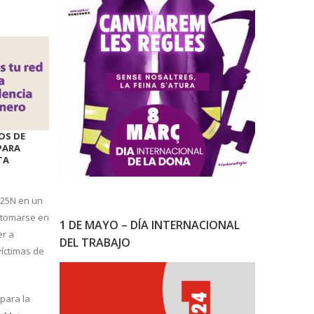
OS DE
PARA
TA
 25N en un
 tomarse en
1 DE MAYO – DÍA INTERNACIONAL
er a
DEL TRABAJO
víctimas de
 para la