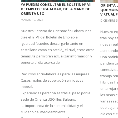
YA PUEDES CONSULTAR EL BOLETÍN Nº VII
ORIENTA 
DE EMPLEO E IGUALDAD, DE LA MANO DE
QUE MUES
ORIENTA USO
VIRTUAL 
MARZO 10, 2022
DICIEMBRE 3
Nuestro Servicio de Orientación Laboral nos
Nuestro eq
trae el nº VII del Boletín de Empleo e
trae hoy es
Igualdad (puedes descargarlo tanto en
nueva real
castellano como en català), el cual, entre otros
asentando 
temas, te permitirán actualizar información y
Una realid
ponerte al día acerca de:
pandémica 
conectivida
Recursos socio-laborales para las mujeres.
trabajo re
Casos reales de superación e iniciativa
híbridas h
laboral.
en arrojar
Experiencias personales tras el paso por la
las niñas 
sede de Orienta USO Illes Balears.
varias razo
La importancia de la sostenibilidad y el
que dejar 
cuidado del medioambiente.
día con el 