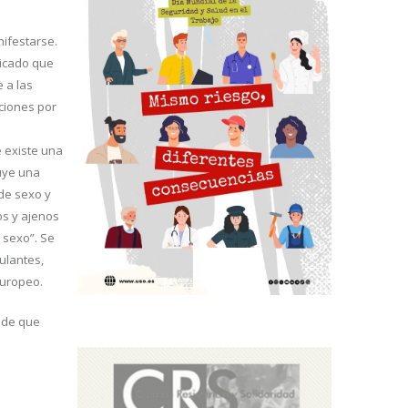
ifestarse.
dicado que
 a las
ciones por
o
 existe una
tuye una
 de sexo y
os y ajenos
 sexo”. Se
ulantes,
Europeo.
nde que