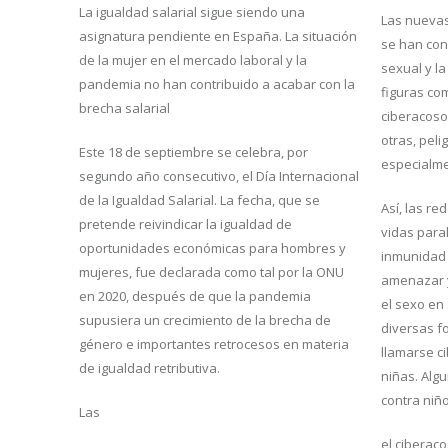
La igualdad salarial sigue siendo una
Las nuevas
asignatura pendiente en España. La situación
se han con
de la mujer en el mercado laboral y la
sexual y la
pandemia no han contribuido a acabar con la
figuras co
brecha salarial
ciberacoso,
otras, peli
Este 18 de septiembre se celebra, por
especialm
segundo año consecutivo, el Día Internacional
de la Igualdad Salarial. La fecha, que se
Así, las re
pretende reivindicar la igualdad de
vidas paral
oportunidades económicas para hombres y
inmunidad 
mujeres, fue declarada como tal por la ONU
amenazar y
en 2020, después de que la pandemia
el sexo en 
supusiera un crecimiento de la brecha de
diversas f
género e importantes retrocesos en materia
llamarse c
de igualdad retributiva.
niñas. Alg
contra niñ
Las
el ciberaco