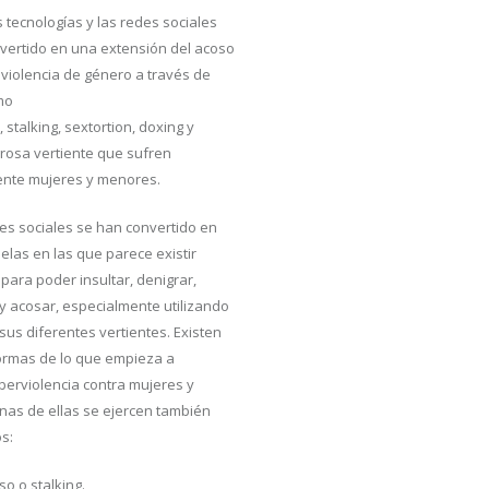
 tecnologías y las redes sociales
vertido en una extensión del acoso
 violencia de género a través de
mo
 stalking, sextortion, doxing y
grosa vertiente que sufren
ente mujeres y menores.
des sociales se han convertido en
elas en las que parece existir
para poder insultar, denigrar,
 acosar, especialmente utilizando
sus diferentes vertientes. Existen
ormas de lo que empieza a
iberviolencia contra mujeres y
unas de ellas se ejercen también
os:
so o stalking.