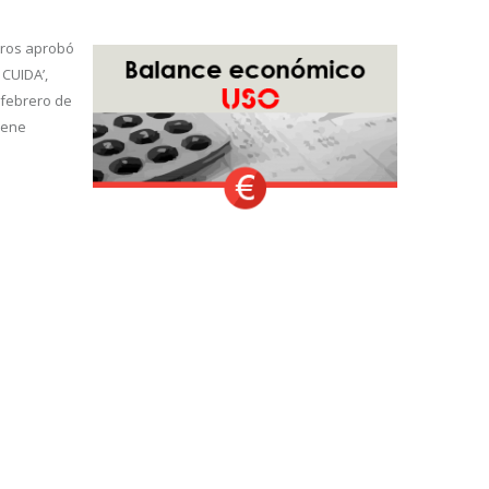
tros aprobó
 CUIDA’,
 febrero de
iene