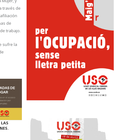
a Mujer, y
a través de
afiliación
mas de
de trabajo.
 sufre la
de
 LAS
NES.