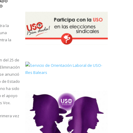
TADO
RO
ra la
 una
ntra la
n del 25 de
Eliminación
 se anunció
o de Estado
 no ha sido
 el apoyo
s Vox.
primera vez