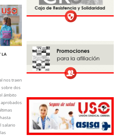
 LA
l nos traen
s sobre dos
el ámbito
o aprobados
últimas
 hasta
 salario
 las