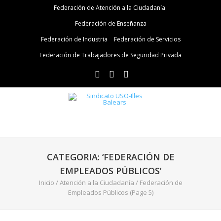
Federación de Atención a la Ciudadanía
Federación de Enseñanza
Federación de Industria
Federación de Servicios
Federación de Trabajadores de Seguridad Privada
CATEGORIA: ‘FEDERACIÓN DE
EMPLEADOS PÚBLICOS’
Inicio
/
Atención a la Ciudadanía
/
Federación de
Empleados Públicos
(Page 5)