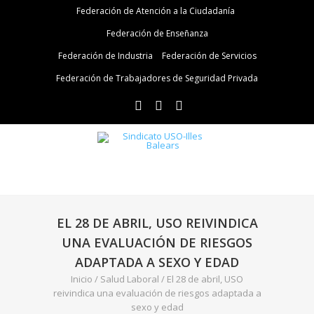
Federación de Atención a la Ciudadanía
Federación de Enseñanza
Federación de Industria
Federación de Servicios
Federación de Trabajadores de Seguridad Privada
EL 28 DE ABRIL, USO REIVINDICA
UNA EVALUACIÓN DE RIESGOS
ADAPTADA A SEXO Y EDAD
Inicio
/
Salud Laboral
/
El 28 de abril, USO
reivindica una evaluación de riesgos adaptada a
sexo y edad