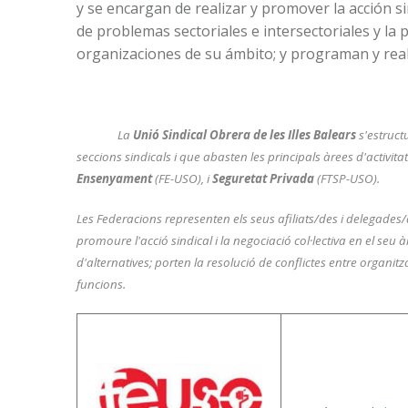
y se encargan de realizar y promover la acción si
de problemas sectoriales e intersectoriales y la p
organizaciones de su ámbito; y programan y reali
La
Unió Sindical Obrera de les Illes Balears
s'estructu
seccions sindicals i que abasten les principals àrees d'activit
Ensenyament
(FE-USO), i
Seguretat Privada
(FTSP-USO).
Les Federacions representen els seus afiliats/des i delegades/d
promoure l'acció sindical i la negociació col·lectiva en el seu 
d'alternatives; porten la resolució de conflictes entre organitz
funcions.