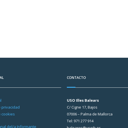
AL
CONTACTO
l
USO Illes Balears
e privacidad
C/ Cigne 17, Bajos
e cookies
07006 – Palma de Mallorca
Tel: 971 277 914
Canal del/a Informante
baleares@usoib.es