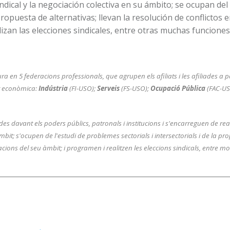
ndical y la negociación colectiva en su ámbito; se ocupan del
ropuesta de alternativas; llevan la resolución de conflictos 
zan las elecciones sindicales, entre otras muchas funciones
ra en 5 federacions professionals, que agrupen els afiliats i les afiliades a pa
at econòmica:
Indústria
(FI-USO);
Serveis
(FS-USO);
Ocupació Pública
(FAC-US
es davant els poders públics, patronals i institucions i s'encarreguen de real
àmbit; s'ocupen de l'estudi de problemes sectorials i intersectorials i de la pr
acions del seu àmbit; i programen i realitzen les eleccions sindicals, entre mol