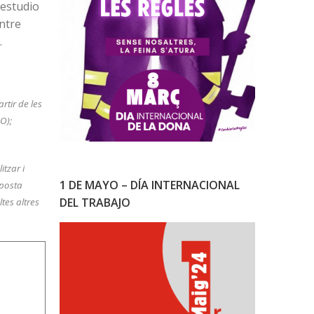
 estudio
entre
.
rtir de les
O);
itzar i
1 DE MAYO – DÍA INTERNACIONAL
oposta
DEL TRABAJO
tes altres