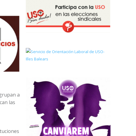
agrupan a
rcan las
ituciones