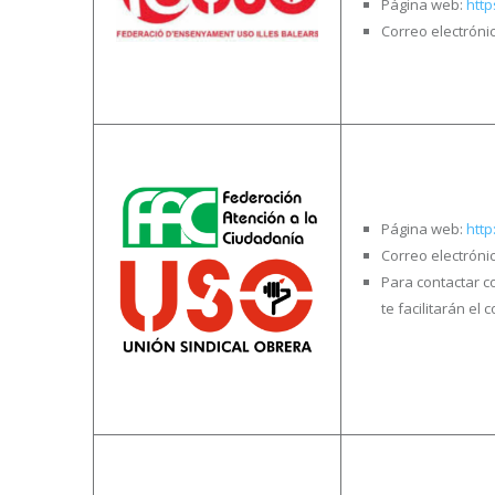
Página web:
http
Correo electrón
Página web:
http
Correo electróni
Para contactar co
te facilitarán e