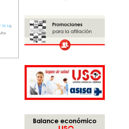
 79 14
)
lta.