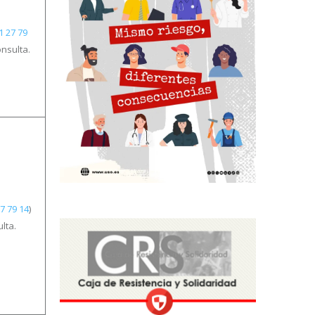
1 27 79
onsulta.
7 79 14
)
lta.