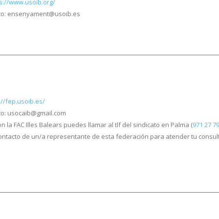
s://www.usoib.org/
ico: ensenyament@usoib.es
://fep.usoib.es/
co: usocaib@gmail.com
n la FAC Illes Balears puedes llamar al tlf del sindicato en Palma (
971 27 79
l contacto de un/a representante de esta federación para atender tu consul