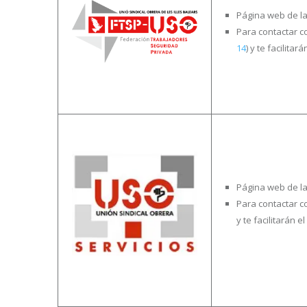
Página web de l
Para contactar co
14
) y te facilit
Página web de l
Para contactar co
y te facilitarán 