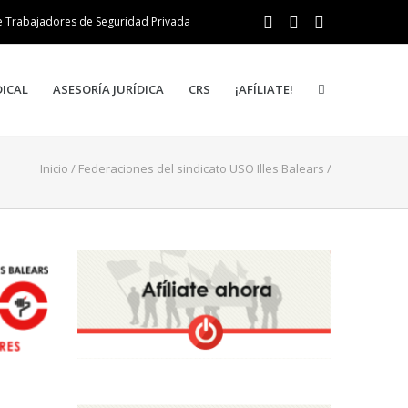
e Trabajadores de Seguridad Privada
DICAL
ASESORÍA JURÍDICA
CRS
¡AFÍLIATE!
Inicio
/
Federaciones del sindicato USO Illes Balears
/