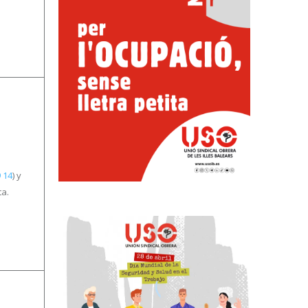
 14
) y
ta.