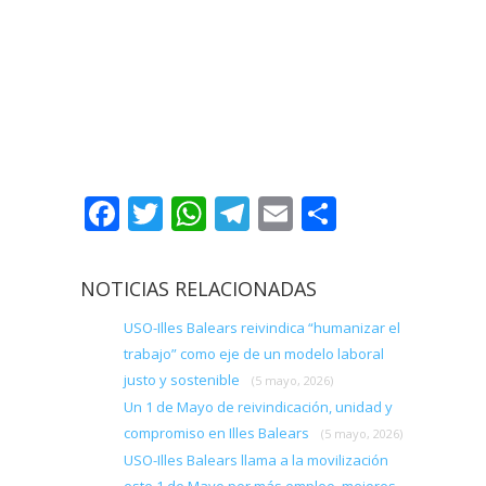
Facebook
Twitter
WhatsApp
Telegram
Email
Comparti
NOTICIAS RELACIONADAS
USO-Illes Balears reivindica “humanizar el
trabajo” como eje de un modelo laboral
justo y sostenible
(5 mayo, 2026)
Un 1 de Mayo de reivindicación, unidad y
compromiso en Illes Balears
(5 mayo, 2026)
USO-Illes Balears llama a la movilización
este 1 de Mayo por más empleo, mejores