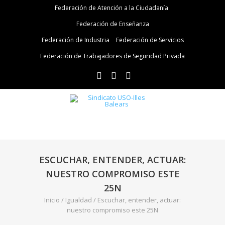
Federación de Atención a la Ciudadanía
Federación de Enseñanza
Federación de Industria
Federación de Servicios
Federación de Trabajadores de Seguridad Privada
ESCUCHAR, ENTENDER, ACTUAR:
NUESTRO COMPROMISO ESTE
25N
Inicio
/
Igualdad
/
Escuchar, entender, actuar:
nuestro compromiso este 25N