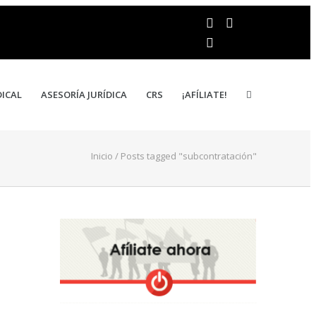
DICAL
ASESORÍA JURÍDICA
CRS
¡AFÍLIATE!
Inicio
/
Posts tagged "subcontratación"