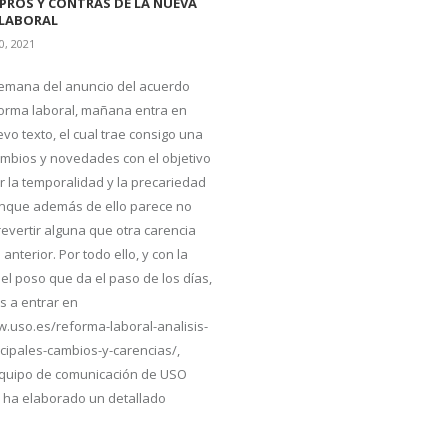
 PROS Y CONTRAS DE LA NUEVA
LABORAL
0, 2021
emana del anuncio del acuerdo
forma laboral, mañana entra en
evo texto, el cual trae consigo una
ambios y novedades con el objetivo
r la temporalidad y la precariedad
unque además de ello parece no
revertir alguna que otra carencia
anterior. Por todo ello, y con la
 el poso que da el paso de los días,
s a entrar en
w.uso.es/reforma-laboral-analisis-
ncipales-cambios-y-carencias/,
equipo de comunicación de USO
 ha elaborado un detallado