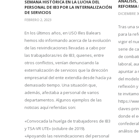
ANÁLISIS,
SEMANA HISTÓRICA EN LA LUCHA DEL
REFORMA 
PERSONAL DE IB3 POR LA INTERNALIZACIÓN
DE SERVICIOS
DICIEMBRE 3
FEBRERO 2, 2023
Tras una s
En los últimos años, en USO Illes Balears
para la re
hemos ido informando acerca de la evolución
vigor el nu
de las reivindicaciones llevadas a cabo por
serie de c
las trabajadoras/es de IB3, quienes, entre
de combati
otros conflictos, venían denunciando la
laboral, a
externalización de servicios que la dirección
apuntar a 
empresarial del ente extendía desde hacía ya
del modelo 
demasiado tiempo. Una situación que,
reflexión y
además, afectaba a personal de varios
te invitamo
departamentos. Algunos ejemplos de las
https://ww
noticias aquí referidas son:
claves-pri
donde el 
«Convocada la huelga de trabajadores de IB3
confederal
y TSA-VR UTE» (octubre de 2019).
análisis de
«Apoyando las reivindicaciones del personal