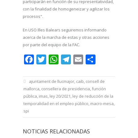
participarán en función de su representatividad,
con la finalidad de homogeneizar y agilizar los
procesos".
En USO Illes Balears seguiremos informando
acerca de la marcha de estas y otras acciones
por parte del equipo de la FAC.
Facebook
Twitter
WhatsApp
Telegram
Email
Comparti
ajuntament de llucmajor
,
caib
,
consell de
mallorca
,
consellera de presidencia
,
función
pública
,
imas
,
ley 20/2021
,
ley de reducción de la
temporalidad en el empleo público
,
macro-mesa
,
spi
NOTICIAS RELACIONADAS