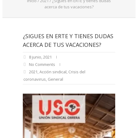
Inicio
/
2021
/
¿Sigues en ERTE y tienes dudas
acerca de tus vacaciones?
¿SIGUES EN ERTE Y TIENES DUDAS
ACERCA DE TUS VACACIONES?
8 junio, 2021
No Comments
2021
,
Acción sindical
,
Crisis del
coronavirus
,
General