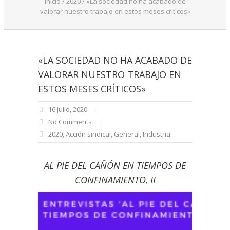
Inicio
/
2020
/
«La sociedad no ha acabado de
valorar nuestro trabajo en estos meses críticos»
«LA SOCIEDAD NO HA ACABADO DE
VALORAR NUESTRO TRABAJO EN
ESTOS MESES CRÍTICOS»
16 julio, 2020
No Comments
2020
,
Acción sindical
,
General
,
Industria
AL PIE DEL CAÑÓN EN TIEMPOS DE
CONFINAMIENTO, II