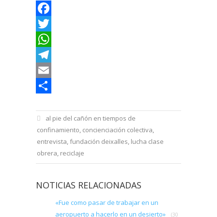
Facebook
Twitter
WhatsApp
Telegram
Email
Compartir
al pie del cañón en tiempos de
confinamiento
,
concienciación colectiva
,
entrevista
,
fundación deixalles
,
lucha clase
obrera
,
reciclaje
NOTICIAS RELACIONADAS
«Fue como pasar de trabajar en un
aeropuerto a hacerlo en un desierto»
(30