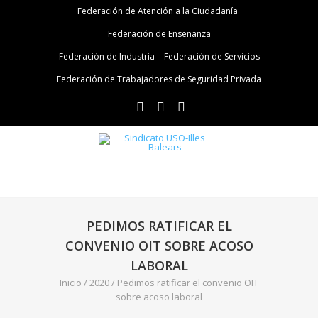
Federación de Atención a la Ciudadanía
Federación de Enseñanza
Federación de Industria
Federación de Servicios
Federación de Trabajadores de Seguridad Privada
PEDIMOS RATIFICAR EL
CONVENIO OIT SOBRE ACOSO
LABORAL
Inicio
/
2020
/
Pedimos ratificar el convenio OIT
sobre acoso laboral