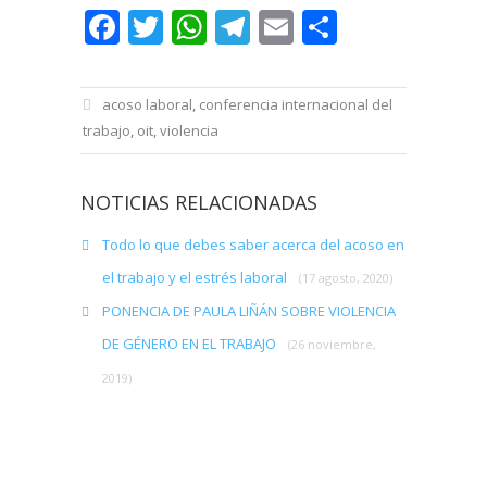
Facebook
Twitter
WhatsApp
Telegram
Email
Comparti
acoso laboral
,
conferencia internacional del
trabajo
,
oit
,
violencia
NOTICIAS RELACIONADAS
Todo lo que debes saber acerca del acoso en
el trabajo y el estrés laboral
(17 agosto, 2020)
PONENCIA DE PAULA LIÑÁN SOBRE VIOLENCIA
DE GÉNERO EN EL TRABAJO
(26 noviembre,
2019)