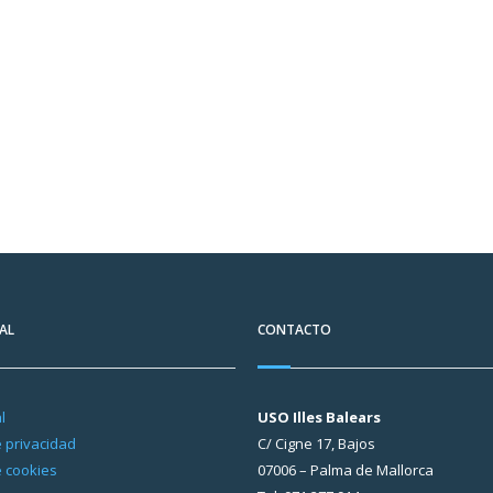
AL
CONTACTO
l
USO Illes Balears
e privacidad
C/ Cigne 17, Bajos
e cookies
07006 – Palma de Mallorca