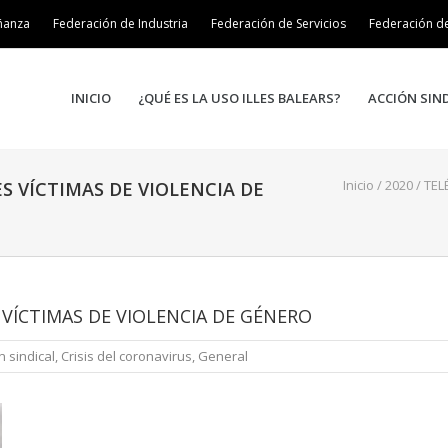
ñanza
Federación de Industria
Federación de Servicios
Federación d
INICIO
¿QUÉ ES LA USO ILLES BALEARS?
ACCIÓN SIN
Inicio
/
2020
/
TEL
S VÍCTIMAS DE VIOLENCIA DE
VÍCTIMAS DE VIOLENCIA DE GÉNERO
n sindical
,
Crisis del coronavirus
,
General