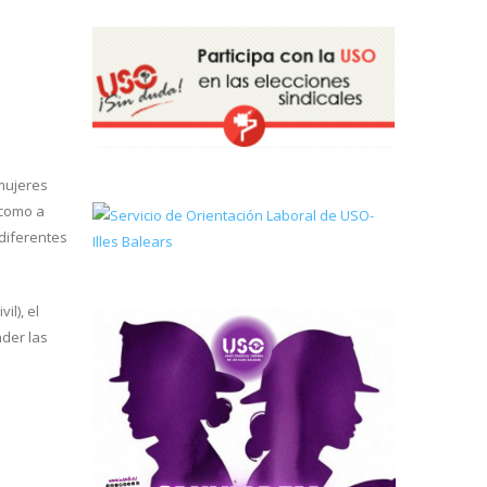
mujeres
 como a
 diferentes
il), el
der las