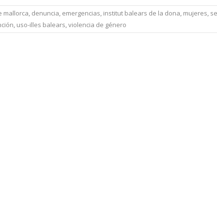
e mallorca
,
denuncia
,
emergencias
,
institut balears de la dona
,
mujeres
,
se
nción
,
uso-illes balears
,
violencia de género