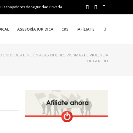
e Trabajadores de Seguridad Privada
DICAL
ASESORÍA JURÍDICA
CRS
¡AFÍLIATE!
ÉFONOS DE ATENCIÓN A LAS MUJERES VÍCTIMAS DE VIOLENCIA
DE GÉNERO