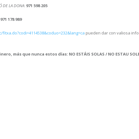
Ó DE LA DONA
:
971 598 205
:
971 178 989
ac/fitxa.do?codi=4114538&coduo=232&lang=ca
pueden dar con valiosa inf
 género, más que nunca estos días: NO ESTÁIS SOLAS / NO ESTAU SOL
ir