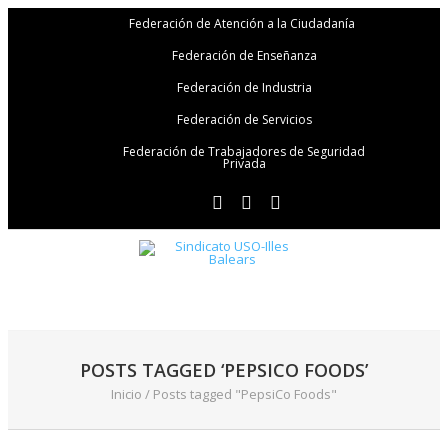
Federación de Atención a la Ciudadanía
Federación de Enseñanza
Federación de Industria
Federación de Servicios
Federación de Trabajadores de Seguridad
Privada
POSTS TAGGED ‘PEPSICO FOODS’
Inicio
/
Posts tagged "PepsiCo Foods"