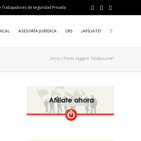
e Trabajadores de Seguridad Privada
DICAL
ASESORÍA JURÍDICA
CRS
¡AFÍLIATE!
Inicio
/
Posts tagged "Melbourne"