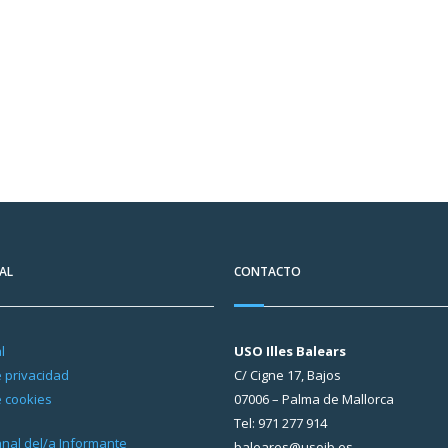
AL
CONTACTO
l
USO Illes Balears
e privacidad
C/ Cigne 17, Bajos
e cookies
07006 – Palma de Mallorca
Tel: 971 277 914
Canal del/a Informante
baleares@usoib.es