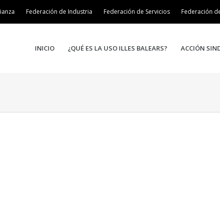
ñanza
Federación de Industria
Federación de Servicios
Federación d
INICIO
¿QUÉ ES LA USO ILLES BALEARS?
ACCIÓN SIN