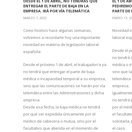
DESDE EL 1 DE ABRIL, NO TENDRÁS QUE
EL 1 DE A
ENTREGAR EL PARTE DE BAJA EN LA
PEDIREMO
EMPRESA. IRÁ POR VÍA TELEMÁTICA
PARTE DE 
MARZO 7, 2023
ENERO 13, 2
Como hicimos hace algunas semanas,
Novedad im
volvemos a recordarte hoy una importante
laboral es
novedad en materia de legislación laboral
Desde el pr
española:
no tendrá 
Desde el próximo 1 de abril, el trabajador/a ya
médica o i
no tendrá que entregar el parte de baja
sino que l
médica o incapacidad temporal a su empresa,
telemática
sino que las comunicaciones se harán por vía
empresa.
telemática entre las Administraciones y dicha
Igualmente
empresa.
no tendrá 
Desde esa fecha, la baja médica no tendrá
por el méd
por qué ser expedida únicamente por el
el faculta
médico de cabecera o mutua, sino por el
solicitarla
facultativo que atienda en el momento de
el caso.