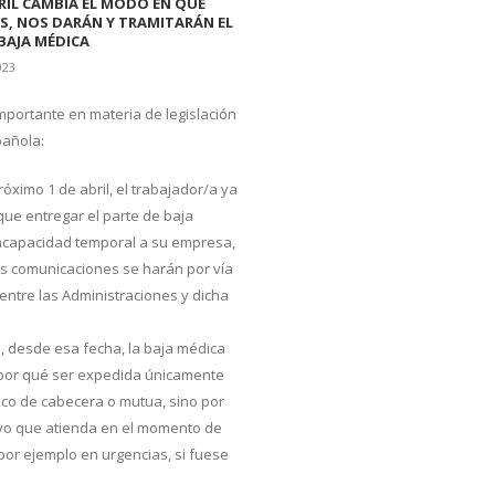
BRIL CAMBIA EL MODO EN QUE
S, NOS DARÁN Y TRAMITARÁN EL
BAJA MÉDICA
023
portante en materia de legislación
pañola:
óximo 1 de abril, el trabajador/a ya
que entregar el parte de baja
ncapacidad temporal a su empresa,
as comunicaciones se harán por vía
 entre las Administraciones y dicha
, desde esa fecha, la baja médica
por qué ser expedida únicamente
ico de cabecera o mutua, sino por
tivo que atienda en el momento de
, por ejemplo en urgencias, si fuese