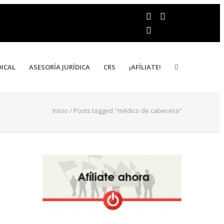
DICAL
ASESORÍA JURÍDICA
CRS
¡AFÍLIATE!
Inicio
/
Posts tagged "médico de cabecera"