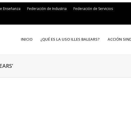
de Enseñanza
Federación de Industria
Federación de Servicios
INICIO
¿QUÉ ES LA USO ILLES BALEARS?
ACCIÓN SIN
EARS’