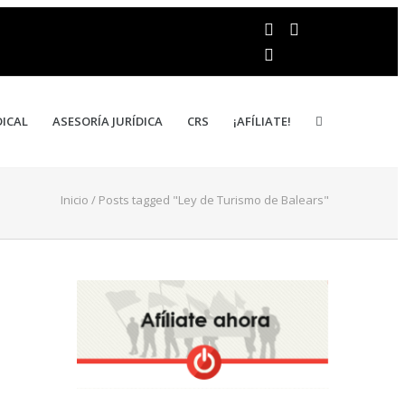
DICAL
ASESORÍA JURÍDICA
CRS
¡AFÍLIATE!
Inicio
/
Posts tagged "Ley de Turismo de Balears"