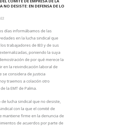
DEL COMITÉ DE EMPRESA DE LA
A NO DESISTE: EN DEFENSA DE LO
022
os días informábamos de las
vedades en la lucha sindical que
los trabajadores de IB3 y de sus
xternalizadas, poniendo la suya
emostración de por qué merece la
ir en la reivindicación laboral de
e se considera de justicia
hoy traemos a colación otro
l de la EMT de Palma.
 de lucha sindical que no desiste,
indical con la que el comité de
 mantiene firme en la denuncia de
limientos de acuerdos por parte de