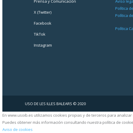
Prensa y Comunicación
Aviso lega
Política d
X (Twitter)
Política d
Facebook
Política 
TikTok
Instagram
USO DE LES ILLES BALEARS © 2020
En www.usoib.es utilizamos cookies propias y de terceros para analizar 
Puedes obtener más información consultando nuestra política de cooki
Aviso de cookies