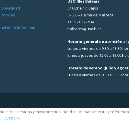
l
USO Illes Balears
e privacidad
C/ Cigne 17, Bajos
e cookies
07006 – Palma de Mallorca
Tel: 971 277 914
Canal del/a Informante
baleares@usoib.es
Horario general de atención al 
Lunes a viernes de 9:30 a 13:30 hor
lunes a jueves de 15:00 a 18:00 hor
Horario de verano (julio y agost
Lunes a viernes de 9:30 a 13:30 ho
nuestros servicios y mostrarte publicidad relacionada con tus preferencia
es.
ACEPTAR