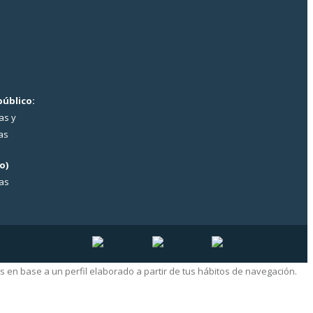
público:
as y
as
o)
ras
s en base a un perfil elaborado a partir de tus hábitos de navegación.