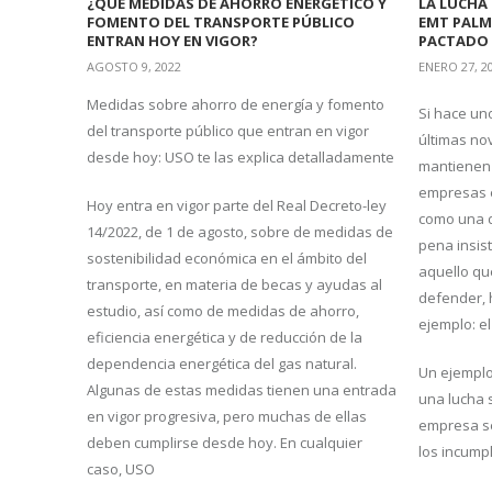
¿QUÉ MEDIDAS DE AHORRO ENERGÉTICO Y
LA LUCHA 
FOMENTO DEL TRANSPORTE PÚBLICO
EMT PALM
ENTRAN HOY EN VIGOR?
PACTADO
AGOSTO 9, 2022
ENERO 27, 2
Medidas sobre ahorro de energía y fomento
Si hace un
del transporte público que entran en vigor
últimas no
desde hoy: USO te las explica detalladamente
mantienen 
empresas e
Hoy entra en vigor parte del Real Decreto-ley
como una d
14/2022, de 1 de agosto, sobre de medidas de
pena insist
sostenibilidad económica en el ámbito del
aquello qu
transporte, en materia de becas y ayudas al
defender, 
estudio, así como de medidas de ahorro,
ejemplo: e
eficiencia energética y de reducción de la
dependencia energética del gas natural.
Un ejemplo
Algunas de estas medidas tienen una entrada
una lucha s
en vigor progresiva, pero muchas de ellas
empresa se
deben cumplirse desde hoy. En cualquier
los incump
caso, USO