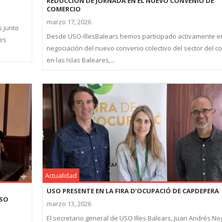
REDUCCIÓN DE JORNADA EN EL NUEVO CONVENIO DE
COMERCIO
marzo 17, 2026
s junto
Desde USO-IllesBalears hemos participado activamente en
les
negociación del nuevo convenio colectivo del sector del c
en las Islas Baleares,...
Actualidad
USO PRESENTE EN LA FIRA D’OCUPACIÓ DE CAPDEPERA
ESO
marzo 13, 2026
El secretario general de USO Illes Balears, Juan Andrés N