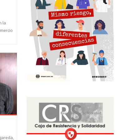
 la
omercio
ogareda,