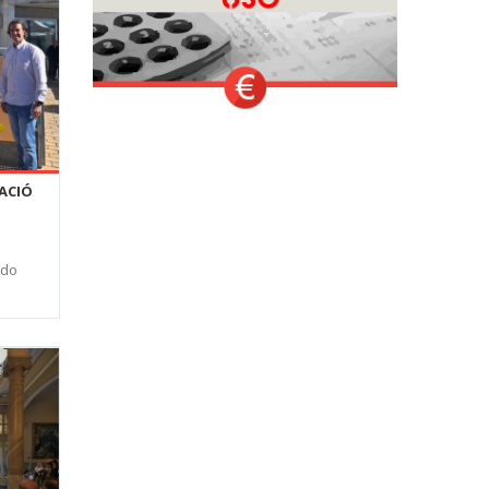
PACIÓ
ado