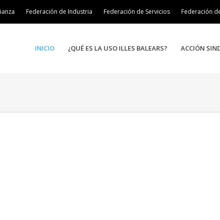
ñanza
Federación de Industria
Federación de Servicios
Federación d
INICIO
¿QUÉ ES LA USO ILLES BALEARS?
ACCIÓN SIN