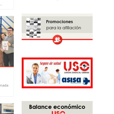
..
ornada