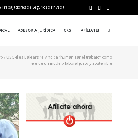
e Trabajadores de Seguridad Privada
DICAL
ASESORÍA JURÍDICA
CRS
¡AFÍLIATE!
yo
/
USO-Illes Balears reivindica “humanizar el trabajo” como
eje de un modelo laboral justo y sostenible