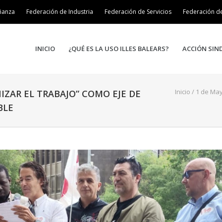
ñanza
Federación de Industria
Federación de Servicios
Federación d
INICIO
¿QUÉ ES LA USO ILLES BALEARS?
ACCIÓN SIN
Inicio
/
1 de Ma
IZAR EL TRABAJO” COMO EJE DE
BLE