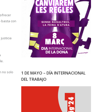
 ofrecer
o basta con
justicia
a
le.
n no solo
1 DE MAYO – DÍA INTERNACIONAL
DEL TRABAJO