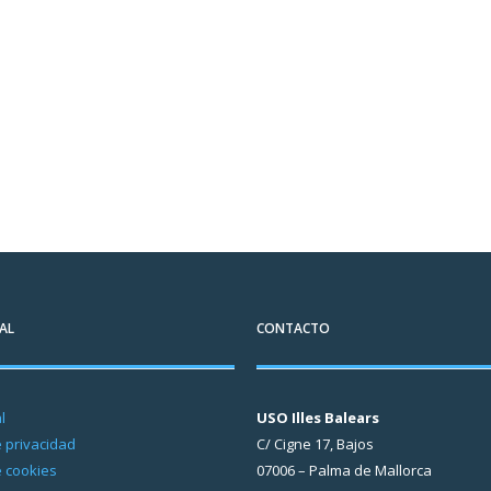
AL
CONTACTO
l
USO Illes Balears
e privacidad
C/ Cigne 17, Bajos
e cookies
07006 – Palma de Mallorca