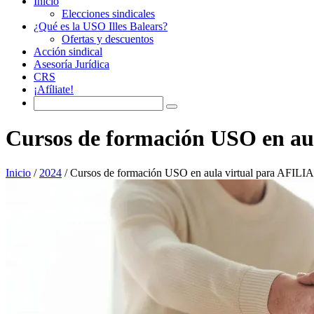
Inicio
Elecciones sindicales
¿Qué es la USO Illes Balears?
Ofertas y descuentos
Acción sindical
Asesoría Jurídica
CRS
¡Afíliate!
Cursos de formación USO en a
Inicio
/
2024
/
Cursos de formación USO en aula virtual para AF