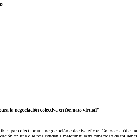
as
ara la negociación colectiva en formato virtual”
les para efectuar una negociación colectiva eficaz. Conocer cuál es nu
ación on line que nos ayuden a mejorar nuestra capacidad de influencia