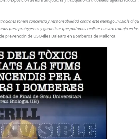
le la exposición de los trabajadores y trabajadoras a aquellos agentes tóxicos",
aciones tomen conciencia y responsabilidad contra este enemigo invisible al q
rias para protegernos y garantizar que podamos realizar nuestro trabajo en las
de prevención de USO-Illes Balears en Bomberos de Mallorca.