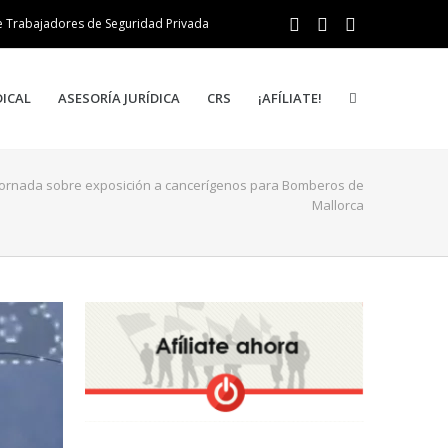
e Trabajadores de Seguridad Privada
DICAL
ASESORÍA JURÍDICA
CRS
¡AFÍLIATE!
Jornada sobre exposición a cancerígenos para Bomberos de
Mallorca