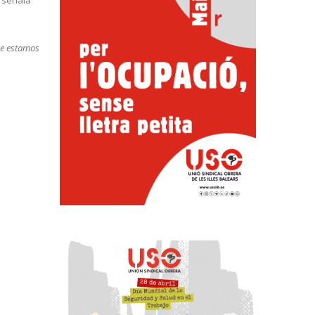
señala
ue estamos