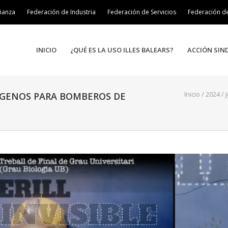
ñanza
Federación de Industria
Federación de Servicios
Federación d
INICIO
¿QUÉ ES LA USO ILLES BALEARS?
ACCIÓN SIN
Inicio
/
2024
/
ÍGENOS PARA BOMBEROS DE