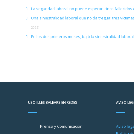
La seguridad laboral no puede esperar: cinco fallecido
Una siniestralidad laboral que no da tregua: tres vícti
2025)
En los dos primeros meses, bajó la siniestralidad labor
USO ILLES BALEARS EN REDES
AVISO LEG
Prensa y Comunicación
Aviso lega
Política d