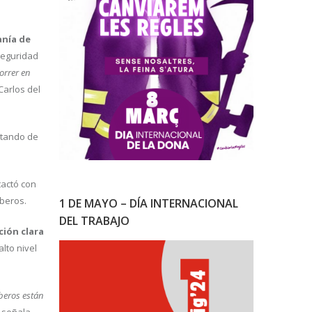
anía de
 seguridad
orrer en
 Carlos del
ratando de
tactó con
mberos.
1 DE MAYO – DÍA INTERNACIONAL
DEL TRABAJO
ción clara
lto nivel
mberos están