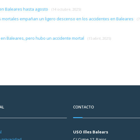
s en Baleares hasta agosto
(14 octubre, 2025)
mas mortales empañan un ligero descenso en los accidentes en Baleares
(7
al en Baleares, pero hubo un accidente mortal
(15 abril, 2025)
AL
CONTACTO
l
USO Illes Balears
e privacidad
C/ Cigne 17, Bajos