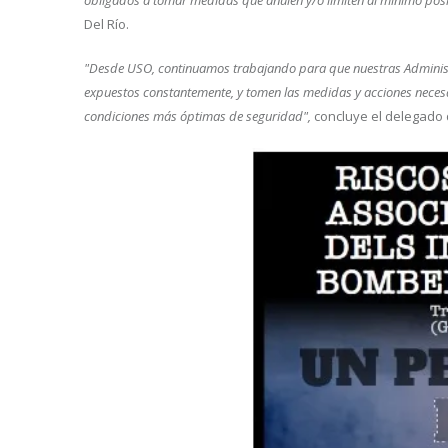
obligados a tomar medidas que anulen y/o limiten al mínimo posib
Del Río.
"Desde USO, continuamos trabajando para que nuestras Administr
expuestos constantemente, y tomen las medidas y acciones necesa
condiciones más óptimas de seguridad",
concluye el delegado 