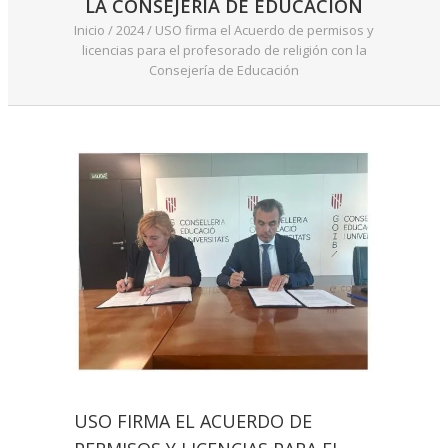
LA CONSEJERÍA DE EDUCACIÓN
Inicio
/
2024
/
USO firma el Acuerdo de permisos y
licencias para el profesorado de religión con la
Consejería de Educación
USO FIRMA EL ACUERDO DE