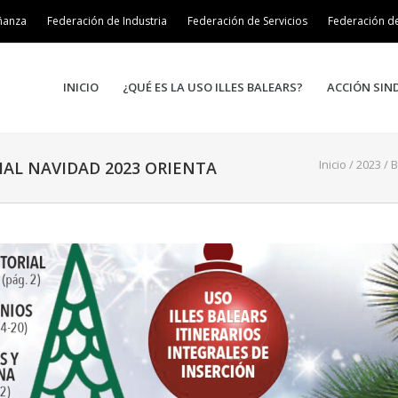
ñanza
Federación de Industria
Federación de Servicios
Federación d
INICIO
¿QUÉ ES LA USO ILLES BALEARS?
ACCIÓN SIN
Inicio
/
2023
/
B
IAL NAVIDAD 2023 ORIENTA