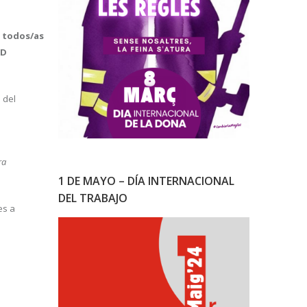
n todos/as
AD
 del
o
ra
1 DE MAYO – DÍA INTERNACIONAL
DEL TRABAJO
es a