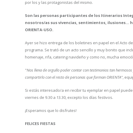
por los y las protagonistas del mismo.
Son las personas participantes de los Itinerarios In
nosotros/as sus vivencias, sentimientos, ilusiones..
ORIENTA-USO.
Ayer se hizo entrega de los boletines en papel en el Acto 
programa. Se trató de un acto sencillo y muy bonito que in
homenaje, rifa, catering navideño y como no, mucha emoció
"
Nos llena de orgullo poder contar con testimonios tan hermosos
compartirlo con el resto de personas que forman ORIENTA"
, equ
Si estás interesado/a en recibir tu ejemplar en papel pued
viernes de 9.30 a 13.30, excepto los días festivos.
¡Esperamos que lo disfrutes!
FELICES FIESTAS