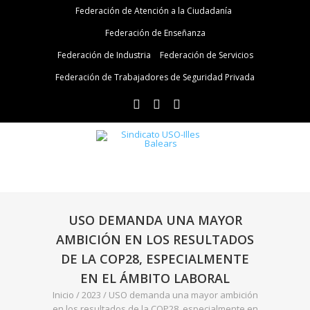
Federación de Atención a la Ciudadanía
Federación de Enseñanza
Federación de Industria
Federación de Servicios
Federación de Trabajadores de Seguridad Privada
USO DEMANDA UNA MAYOR
AMBICIÓN EN LOS RESULTADOS
DE LA COP28, ESPECIALMENTE
EN EL ÁMBITO LABORAL
Inicio
/
2023
/
USO demanda una mayor ambición
en los resultados de la COP28, especialmente en