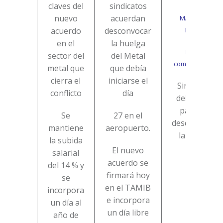
claves del
sindicatos
nuevo
acuerdan
MALLORCA
acuerdo
desconvocar
DIARIO:
en el
la huelga
Noticia
sector del
del Metal
completa
AQUÍ
metal que
que debía
cierra el
iniciarse el
Sindicatos
conflicto
día
del metal y
patronal
Se
27 en el
desconvocan
mantiene
aeropuerto.
la huelga
la subida
El nuevo
salarial
acuerdo se
del 14 % y
firmará hoy
se
en el TAMIB
incorpora
e incorpora
un día al
un día libre
año de