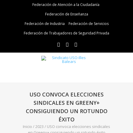
Federación de Atención a la Ciudadanía
Federación de Enseñanza
Federación de Industria
Federación de Servicios
Federación de Trabajadores de Seguridad Privada
USO CONVOCA ELECCIONES
SINDICALES EN GREENY+
CONSIGUIENDO UN ROTUNDO
ÉXITO
Inicio
/
2023
/
USO convoca elecciones sindicales
en Greeny+ consiguiendo un rotundo éxito