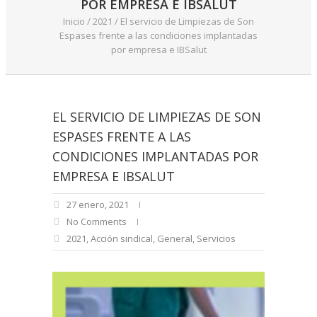
POR EMPRESA E IBSALUT
Inicio
/
2021
/
El servicio de Limpiezas de Son
Espases frente a las condiciones implantadas
por empresa e IBSalut
EL SERVICIO DE LIMPIEZAS DE SON
ESPASES FRENTE A LAS
CONDICIONES IMPLANTADAS POR
EMPRESA E IBSALUT
27 enero, 2021
No Comments
2021
,
Acción sindical
,
General
,
Servicios