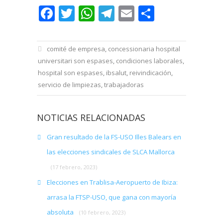
Facebook
Twitter
WhatsApp
Telegram
Email
Comparti
comité de empresa
,
concessionaria hospital
universitari son espases
,
condiciones laborales
,
hospital son espases
,
ibsalut
,
reivindicación
,
servicio de limpiezas
,
trabajadoras
NOTICIAS RELACIONADAS
Gran resultado de la FS-USO Illes Balears en
las elecciones sindicales de SLCA Mallorca
(17 febrero, 2023)
Elecciones en Trablisa-Aeropuerto de Ibiza:
arrasa la FTSP-USO, que gana con mayoría
absoluta
(10 febrero, 2023)