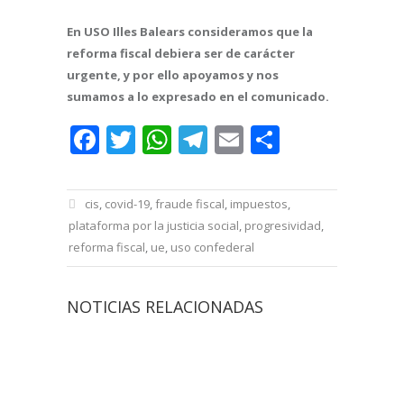
En USO Illes Balears consideramos que la
reforma fiscal debiera ser de carácter
urgente, y por ello apoyamos y nos
sumamos a lo expresado en el comunicado.
Facebook
Twitter
WhatsApp
Telegram
Email
Comparti
cis
,
covid-19
,
fraude fiscal
,
impuestos
,
plataforma por la justicia social
,
progresividad
,
reforma fiscal
,
ue
,
uso confederal
NOTICIAS RELACIONADAS