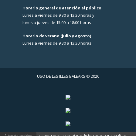
Horario general de atención al público:
Lunes a viernes de 9:30 a 13:30 horas y
lunes a jueves de 15:00 a 18:00 horas
Horario de verano (julio y agosto)
Lunes a viernes de 9:30 a 13:30 horas
USO DE LES ILLES BALEARS © 2020
En www.usoib.es utilizamos cookies propias y de terceros para analizar
Aviso de cookies