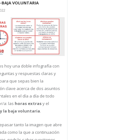
-BAJA VOLUNTARIA
2022
s hoy una doble infografía con
eguntas y respuestas claras y
para que sepas bien la
ión clave acerca de dos asuntos
ales en el día a día de todo
r/a: las
horas extras
y el
y la baja voluntaria
.
 repasar tanto la imagen que abre
ada como la que a continuación
os, podrás saber cuestiones