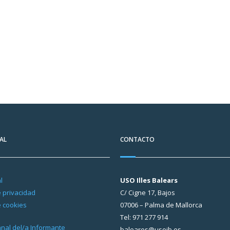
AL
CONTACTO
l
USO Illes Balears
e privacidad
C/ Cigne 17, Bajos
e cookies
07006 – Palma de Mallorca
Tel: 971 277 914
Canal del/a Informante
baleares@usoib.es