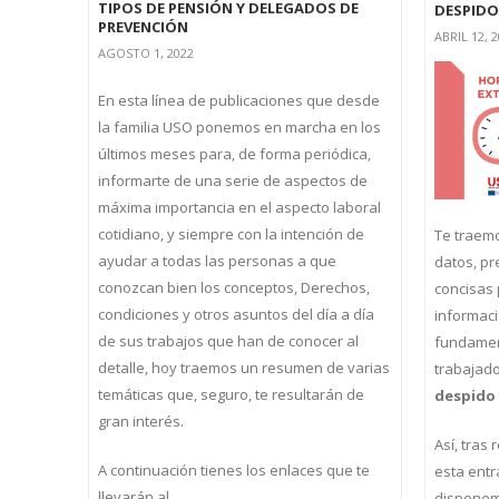
TIPOS DE PENSIÓN Y DELEGADOS DE
DESPIDO
PREVENCIÓN
ABRIL 12, 
AGOSTO 1, 2022
En esta línea de publicaciones que desde
la familia USO ponemos en marcha en los
últimos meses para, de forma periódica,
informarte de una serie de aspectos de
máxima importancia en el aspecto laboral
cotidiano, y siempre con la intención de
Te traemo
ayudar a todas las personas a que
datos, pr
conozcan bien los conceptos, Derechos,
concisas 
condiciones y otros asuntos del día a día
informac
de sus trabajos que han de conocer al
fundament
detalle, hoy traemos un resumen de varias
trabajado
temáticas que, seguro, te resultarán de
despido 
gran interés.
Así, tras
A continuación tienes los enlaces que te
esta entr
llevarán al
disponem