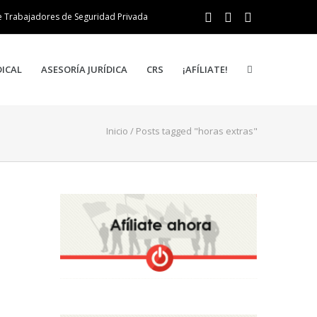
e Trabajadores de Seguridad Privada
DICAL
ASESORÍA JURÍDICA
CRS
¡AFÍLIATE!
Inicio
/
Posts tagged "horas extras"