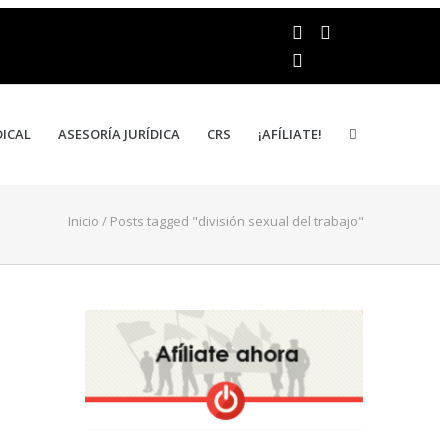
DICAL
ASESORÍA JURÍDICA
CRS
¡AFÍLIATE!
Inicio
/
Posts tagged "división sexual del trabajo"