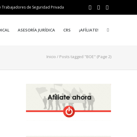
e Trabajadores de Seguridad Privada
DICAL
ASESORÍA JURÍDICA
CRS
¡AFÍLIATE!
Inicio
/
Posts tagged "BOE"
(Page 2)