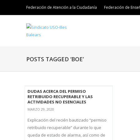
Federación de Atención a la Ciudadanía
Federación de Ense
POSTS TAGGED ‘BOE’
DUDAS ACERCA DEL PERMISO
RETRIBUIDO RECUPERABLE Y LAS
ACTIVIDADES NO ESENCIALES
MARZO 29, 2020
Explicación del recién bautizado “permiso
retribuido recuperable” durante lo que
queda de estado de alarma, así como de