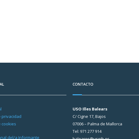
AL
CONTACTO
l
USO Illes Balears
e privacidad
C/ Cigne 17, Bajos
e cookies
07006 – Palma de Mallorca
Tel: 971 277 914
Canal del/a Informante
baleares@usoib.es