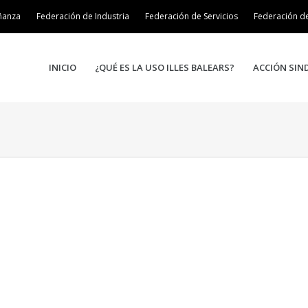
ñanza
Federación de Industria
Federación de Servicios
Federación d
INICIO
¿QUÉ ES LA USO ILLES BALEARS?
ACCIÓN SIN